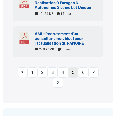
Realisation 9 Forages 6
Autonomes 3 Lome Lot Unique
121.64 KB
1 file(s)
AMI – Recrutement d’un
consultant individuel pour
l’actualisation du PANGIRE
248.75 KB
1 file(s)
1
2
3
4
5
6
7